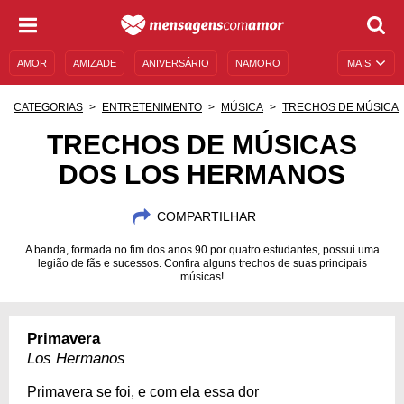
AMOR
AMIZADE
ANIVERSÁRIO
NAMORO
MAIS
SENTIMENTOS
LEGENDAS
DATAS ESPECIAIS
CATEGORIAS
ENTRETENIMENTO
MÚSICA
TRECHOS DE MÚSICA
UNIVERSO FEMININO
AUTOAJUDA
DESCULPAS
TRECHOS DE MÚSICAS
DOS LOS HERMANOS
MENSAGENS E FRASES
MENSAGENS DE ANIVERSÁRIO
ENTRETENIMENTO
FAMOSOS
BÍBLIA
COMPARTILHAR
A banda, formada no fim dos anos 90 por quatro estudantes, possui uma
legião de fãs e sucessos. Confira alguns trechos de suas principais
músicas!
Primavera
Los Hermanos
Primavera se foi, e com ela essa dor