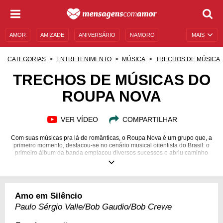
AMOR
AMIZADE
ANIVERSÁRIO
NAMORO
MAIS
SENTIMENTOS
LEGENDAS
DATAS ESPECIAIS
CATEGORIAS
ENTRETENIMENTO
MÚSICA
TRECHOS DE MÚSICA
UNIVERSO FEMININO
AUTOAJUDA
DESCULPAS
TRECHOS DE MÚSICAS DO
ROUPA NOVA
MENSAGENS E FRASES
MENSAGENS DE ANIVERSÁRIO
ENTRETENIMENTO
FAMOSOS
BÍBLIA
VER VÍDEO
COMPARTILHAR
Com suas músicas pra lá de românticas, o Roupa Nova é um grupo que, a
primeiro momento, destacou-se no cenário musical oitentista do Brasil: o
primeiro álbum da banda emplacou diversos sucessos e abriu caminho
para o segundo disco, que teve canções utilizadas em trilhas sonoras de
novelas famosas da época. A partir daí, o êxito nas paradas só cresceu.
Conquistando o espaço no coração de casais apaixonados, Cleberson,
Ricardo, Kiko, Nando, Serginho e Paulinho seguiram o caminho vitorioso
e, como consequência, completaram quatro décadas de uma carreira
Amo em Silêncio
sólida. Emocione-se relembrando os maiores hits dessa querida banda!
Paulo Sérgio Valle/Bob Gaudio/Bob Crewe