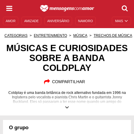
AMOR
AMIZADE
ANIVERSÁRIO
NAMORO
MAIS
SENTIMENTOS
LEGENDAS
DATAS ESPECIAIS
CATEGORIAS
ENTRETENIMENTO
MÚSICA
TRECHOS DE MÚSICA
UNIVERSO FEMININO
AUTOAJUDA
DESCULPAS
MÚSICAS E CURIOSIDADES
SOBRE A BANDA
MENSAGENS E FRASES
MENSAGENS DE ANIVERSÁRIO
COLDPLAY
ENTRETENIMENTO
FAMOSOS
BÍBLIA
COMPARTILHAR
Coldplay é uma banda britânica de rock alternativo fundada em 1996 na
Inglaterra pelo vocalista e pianista Chris Martin e o guitarrista Jonny
Buckland. Eles só passaram a ter esse nome quando um amigo do
componentes deu a sugestão. Conheça trechos de músicas e ideias dos
membros do grupo.
O grupo