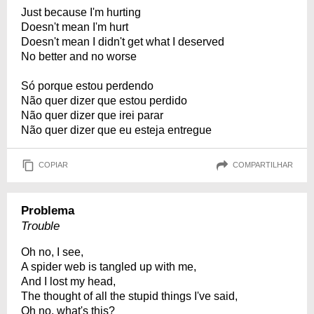
Just because I'm hurting
Doesn't mean I'm hurt
Doesn't mean I didn't get what I deserved
No better and no worse
Só porque estou perdendo
Não quer dizer que estou perdido
Não quer dizer que irei parar
Não quer dizer que eu esteja entregue
COPIAR
COMPARTILHAR
Problema
Trouble
Oh no, I see,
A spider web is tangled up with me,
And I lost my head,
The thought of all the stupid things I've said,
Oh no, what's this?