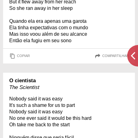
But it flew away from her reach
So she ran away in her sleep
Quando ela era apenas uma garota
Ela tinha expectativas com o mundo
Mas isso voou além de seu alcance
Então ela fugiu em seu sono
COPIAR
COMPARTILHAR
O cientista
The Scientist
Nobody said it was easy
It's such a shame for us to part
Nobody said it was easy
No one ever said it would be this hard
Oh take me back to the start
Ninguém disse que seria fácil,