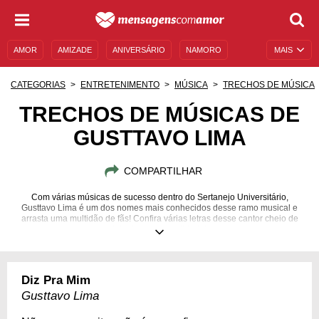
AMOR
AMIZADE
ANIVERSÁRIO
NAMORO
MAIS
SENTIMENTOS
LEGENDAS
DATAS ESPECIAIS
CATEGORIAS
ENTRETENIMENTO
MÚSICA
TRECHOS DE MÚSICA
UNIVERSO FEMININO
AUTOAJUDA
DESCULPAS
TRECHOS DE MÚSICAS DE
GUSTTAVO LIMA
MENSAGENS E FRASES
MENSAGENS DE ANIVERSÁRIO
ENTRETENIMENTO
FAMOSOS
BÍBLIA
COMPARTILHAR
Com várias músicas de sucesso dentro do Sertanejo Universitário,
Gusttavo Lima é um dos nomes mais conhecidos desse ramo musical e
arrasta uma multidão de fãs! Confira várias letras desse cantor cheio de
talento e personalidade!
Diz Pra Mim
Gusttavo Lima