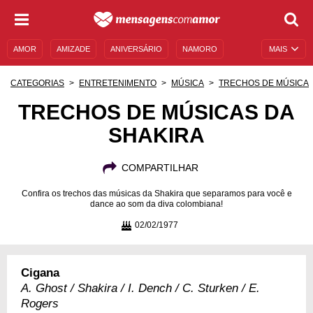
AMOR
AMIZADE
ANIVERSÁRIO
NAMORO
MAIS
SENTIMENTOS
LEGENDAS
DATAS ESPECIAIS
CATEGORIAS
ENTRETENIMENTO
MÚSICA
TRECHOS DE MÚSICA
UNIVERSO FEMININO
AUTOAJUDA
DESCULPAS
TRECHOS DE MÚSICAS DA
SHAKIRA
MENSAGENS E FRASES
MENSAGENS DE ANIVERSÁRIO
ENTRETENIMENTO
FAMOSOS
BÍBLIA
COMPARTILHAR
Confira os trechos das músicas da Shakira que separamos para você e
dance ao som da diva colombiana!
02/02/1977
Cigana
A. Ghost / Shakira / I. Dench / C. Sturken / E.
Rogers