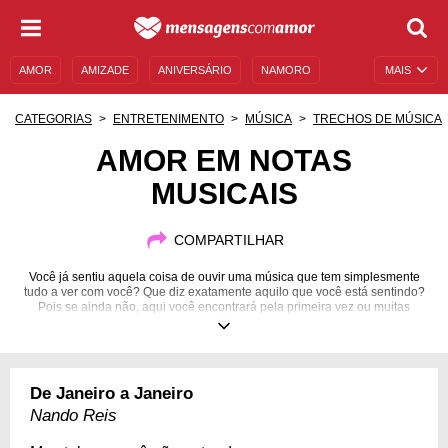
AMOR
AMIZADE
ANIVERSÁRIO
NAMORO
MAIS
SENTIMENTOS
LEGENDAS
DATAS ESPECIAIS
CATEGORIAS
ENTRETENIMENTO
MÚSICA
TRECHOS DE MÚSICA
UNIVERSO FEMININO
AUTOAJUDA
DESCULPAS
AMOR EM NOTAS
MUSICAIS
MENSAGENS E FRASES
MENSAGENS DE ANIVERSÁRIO
ENTRETENIMENTO
FAMOSOS
BÍBLIA
COMPARTILHAR
Você já sentiu aquela coisa de ouvir uma música que tem simplesmente
tudo a ver com você? Que diz exatamente aquilo que você está sentindo?
Pois se ainda não, aqui você encontrará pela primeira vez ou muitas
outras mais! Dá uma olhada!
De Janeiro a Janeiro
Nando Reis