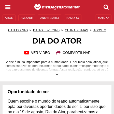
AMOR
AMIZADE
ANIVERSÁRIO
NAMORO
MAIS
SENTIMENTOS
LEGENDAS
DATAS ESPECIAIS
CATEGORIAS
DATAS ESPECIAIS
OUTRAS DATAS
AGOSTO
UNIVERSO FEMININO
AUTOAJUDA
DESCULPAS
DIA DO ATOR
MENSAGENS E FRASES
MENSAGENS DE ANIVERSÁRIO
VER VÍDEO
COMPARTILHAR
ENTRETENIMENTO
FAMOSOS
BÍBLIA
A arte é muito importante para a humanidade. É por meio dela, afinal, que
somos capazes de denunciarmos a realidade, clamarmos por mudanças e
nos expressarmos de diversas formas. A sua realização, contudo, só se dá
por meio de profissionais muito dedicados com o seu trabalho. Os atores,
por exemplo, são capazes de vestir diversas máscaras e interpretar
diferentes personagens. Passam até mesmo por dificuldades para nos
darem a melhor performance que podem. Por isso, é claro que devem ter o
seu serviço reconhecido. No Brasil, anualmente, em 19 de agosto,
Oportunidade de ser
comemora-se o Dia do Ator. Faça uma homenagem para aqueles que
fazem de tudo em nome da arte e do entretenimento!
Quem escolhe o mundo do teatro automaticamente
opta por diversas oportunidades de ser. É por isso que
no dia 19 de agosto, Dia do Ator, parabenizamos a