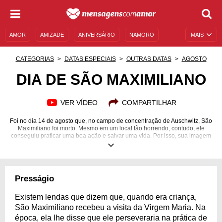
AMOR
AMIZADE
ANIVERSÁRIO
NAMORO
MAIS
SENTIMENTOS
LEGENDAS
DATAS ESPECIAIS
CATEGORIAS
DATAS ESPECIAIS
OUTRAS DATAS
AGOSTO
UNIVERSO FEMININO
AUTOAJUDA
DESCULPAS
DIA DE SÃO MAXIMILIANO
MENSAGENS E FRASES
MENSAGENS DE ANIVERSÁRIO
VER VÍDEO
COMPARTILHAR
ENTRETENIMENTO
FAMOSOS
BÍBLIA
Foi no dia 14 de agosto que, no campo de concentração de Auschwitz, São
Maximiliano foi morto. Mesmo em um local tão horrendo, contudo, ele
conseguiu praticar uma boa ação e salvar uma vida. Por isso, sua imagem
se tornou muito importante para o cristianismo. Celebre o dia dele
homenageando-o!
Presságio
Existem lendas que dizem que, quando era criança,
São Maximiliano recebeu a visita da Virgem Maria. Na
época, ela lhe disse que ele perseveraria na prática de