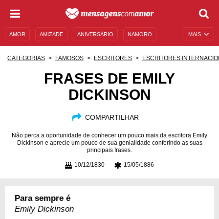
AMOR
AMIZADE
ANIVERSÁRIO
NAMORO
MAIS
SENTIMENTOS
LEGENDAS
DATAS ESPECIAIS
CATEGORIAS
FAMOSOS
ESCRITORES
ESCRITORES INTERNACIO
UNIVERSO FEMININO
AUTOAJUDA
DESCULPAS
FRASES DE EMILY
DICKINSON
MENSAGENS E FRASES
MENSAGENS DE ANIVERSÁRIO
ENTRETENIMENTO
FAMOSOS
BÍBLIA
COMPARTILHAR
Não perca a oportunidade de conhecer um pouco mais da escritora Emily
Dickinson e aprecie um pouco de sua genialidade conferindo as suas
principais frases.
10/12/1830
15/05/1886
Para sempre é
Emily Dickinson