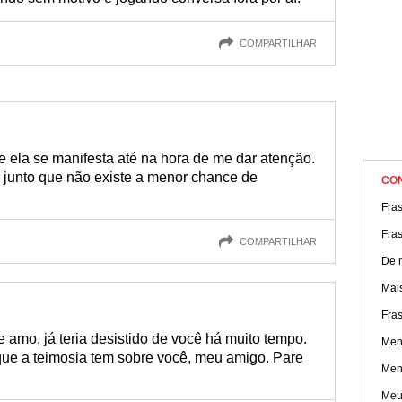
COMPARTILHAR
 ela se manifesta até na hora de me dar atenção.
ar junto que não existe a menor chance de
CO
Fra
Fra
COMPARTILHAR
De 
Mai
Fra
 amo, já teria desistido de você há muito tempo.
Men
 que a teimosia tem sobre você, meu amigo. Pare
Men
Meu