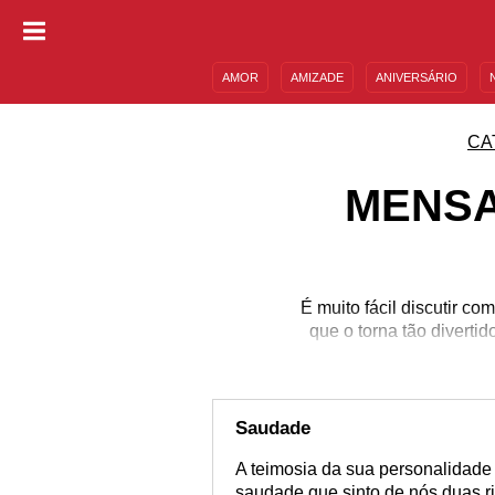
AMOR
AMIZADE
ANIVERSÁRIO
DESCULPAS
MENSAGENS E FRASES
CA
MENSA
É muito fácil discutir co
que o torna tão diverti
Saudade
A teimosia da sua personalidade
saudade que sinto de nós duas ri