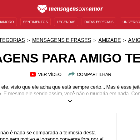
NAMORO
SENTIMENTOS
LEGENDAS
DATAS ESPECIAIS
UNIVERSO
MENSAGENS DE ANIVERSÁRIO
ENTRETENIMENTO
FAMOSOS
BÍBLIA
TEGORIAS
MENSAGENS E FRASES
AMIZADE
AMI
GENS PARA AMIGO T
VER VÍDEO
COMPARTILHAR
m ele, visto que ele acha que está sempre certo... Mas é esse je
do. E mesmo ele sendo assim, você não o mudaria em nada. Conf
este grande amigo.
 não é nada se comparada a teimosia desta
ndo sem motivo e jogando conversa fora por aí.