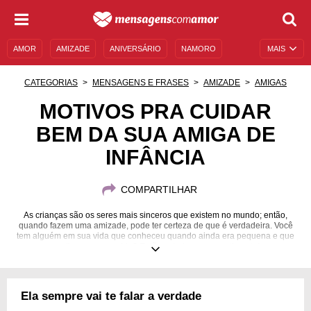
AMOR
AMIZADE
ANIVERSÁRIO
NAMORO
MAIS
SENTIMENTOS
LEGENDAS
DATAS ESPECIAIS
CATEGORIAS
MENSAGENS E FRASES
AMIZADE
AMIGAS
UNIVERSO FEMININO
AUTOAJUDA
DESCULPAS
MOTIVOS PRA CUIDAR
BEM DA SUA AMIGA DE
MENSAGENS E FRASES
MENSAGENS DE ANIVERSÁRIO
INFÂNCIA
ENTRETENIMENTO
FAMOSOS
BÍBLIA
COMPARTILHAR
As crianças são os seres mais sinceros que existem no mundo; então,
quando fazem uma amizade, pode ter certeza de que é verdadeira. Você
tem alguém em sua vida que conheceu quando ainda era pequena e que
continua em sua vida? Então valorize esse sentimento!
Ela sempre vai te falar a verdade