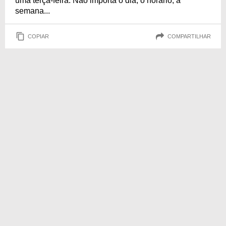
uma terça-feira. Não importa o dia, o horário, a
semana...
COPIAR
COMPARTILHAR