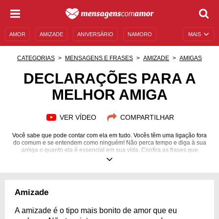
AMOR
AMIZADE
ANIVERSÁRIO
NAMORO
MAIS
SENTIMENTOS
LEGENDAS
DATAS ESPECIAIS
CATEGORIAS
MENSAGENS E FRASES
AMIZADE
AMIGAS
UNIVERSO FEMININO
AUTOAJUDA
DESCULPAS
DECLARAÇÕES PARA A
MELHOR AMIGA
MENSAGENS E FRASES
MENSAGENS DE ANIVERSÁRIO
ENTRETENIMENTO
FAMOSOS
BÍBLIA
VER VÍDEO
COMPARTILHAR
Você sabe que pode contar com ela em tudo. Vocês têm uma ligação fora
do comum e se entendem como ninguém! Não perca tempo e diga à sua
amiga o quanto ela é essencial em sua vida. Confira as frases que
escolhemos para te ajudar!
Amizade
A amizade é o tipo mais bonito de amor que eu