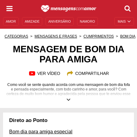
AMOR
AMIZADE
ANIVERSÁRIO
NAMORO
MAIS
SENTIMENTOS
LEGENDAS
DATAS ESPECIAIS
CATEGORIAS
MENSAGENS E FRASES
CUMPRIMENTOS
BOM DIA
UNIVERSO FEMININO
AUTOAJUDA
DESCULPAS
MENSAGEM DE BOM DIA
PARA AMIGA
MENSAGENS E FRASES
MENSAGENS DE ANIVERSÁRIO
ENTRETENIMENTO
FAMOSOS
BÍBLIA
VER VÍDEO
COMPARTILHAR
Como você se sente quando acorda com uma mensagem de bom dia fofa
e pensada especialmente, com todo carinho e amor, para você? Com
certeza de muito bom humor e agradecida pela pessoa que te enviou esse
recadinho, não é? Pois então... Que tal mandar uma mensagem de bom
dia para a amiga acordar com essa mesma sensação? Inspire-se nas 16
belas mensagens de bom dia para amiga que separamos e personalize-as
pensando nas incríveis características de suas amigas! Esse é apenas um
modo de demonstrar o quanto você as ama e as quer bem! Um mensagem
Direto ao Ponto
de bom dia para a amiga pode mudar o dia dela!
Bom dia para amiga especial