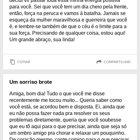
decidi vir passar toda essa minha energia positiva
para você. Sei que você tem um dia cheio pela frente,
então, força na peruca e vamos à batalha. Jamais se
esqueça da mulher maravilhosa e guerreira que você
é, e lembre-se também de que o céu é o limite para a
sua força. Precisando de qualquer coisa, estou aqui!
Um grande abraço, sua linda!
COPIAR
COMPARTILHAR
Um sorriso brote
Amiga, bom dia! Tudo o que você me disse
recentemente me tocou muito... Queria saber como
você está, se acordou bem e disposta. Ei, ainda que
eu não possa fazer nada pra resolver os seus
problemas diretamente, queria que você soubesse
que eu tô aqui para o que precisar, ainda que seja só
um ombro amigo pra chorar e relaxar um pouquinho.
De coração mesmo, conte comigo para o que precisar,