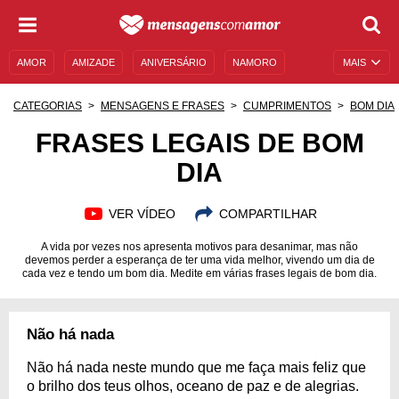
AMOR
AMIZADE
ANIVERSÁRIO
NAMORO
MAIS
SENTIMENTOS
LEGENDAS
DATAS ESPECIAIS
CATEGORIAS
MENSAGENS E FRASES
CUMPRIMENTOS
BOM DIA
UNIVERSO FEMININO
AUTOAJUDA
DESCULPAS
FRASES LEGAIS DE BOM
DIA
MENSAGENS E FRASES
MENSAGENS DE ANIVERSÁRIO
ENTRETENIMENTO
FAMOSOS
BÍBLIA
VER VÍDEO
COMPARTILHAR
A vida por vezes nos apresenta motivos para desanimar, mas não
devemos perder a esperança de ter uma vida melhor, vivendo um dia de
cada vez e tendo um bom dia. Medite em várias frases legais de bom dia.
Não há nada
Não há nada neste mundo que me faça mais feliz que
o brilho dos teus olhos, oceano de paz e de alegrias.