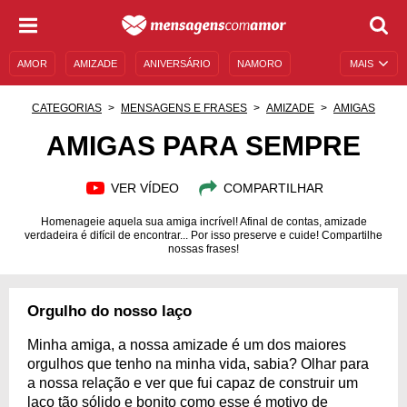
AMOR
AMIZADE
ANIVERSÁRIO
NAMORO
MAIS
SENTIMENTOS
LEGENDAS
DATAS ESPECIAIS
CATEGORIAS
MENSAGENS E FRASES
AMIZADE
AMIGAS
UNIVERSO FEMININO
AUTOAJUDA
DESCULPAS
AMIGAS PARA SEMPRE
MENSAGENS E FRASES
MENSAGENS DE ANIVERSÁRIO
VER VÍDEO
COMPARTILHAR
ENTRETENIMENTO
FAMOSOS
BÍBLIA
Homenageie aquela sua amiga incrível! Afinal de contas, amizade
verdadeira é difícil de encontrar... Por isso preserve e cuide! Compartilhe
nossas frases!
Orgulho do nosso laço
Minha amiga, a nossa amizade é um dos maiores
orgulhos que tenho na minha vida, sabia? Olhar para
a nossa relação e ver que fui capaz de construir um
laço tão sólido e bonito como esse é motivo de