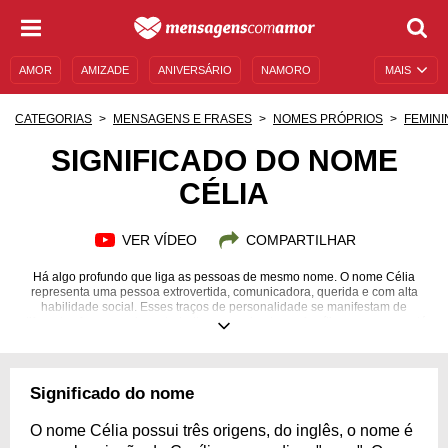
AMOR
AMIZADE
ANIVERSÁRIO
NAMORO
MAIS
SENTIMENTOS
LEGENDAS
DATAS ESPECIAIS
CATEGORIAS
MENSAGENS E FRASES
NOMES PRÓPRIOS
FEMINI
UNIVERSO FEMININO
AUTOAJUDA
DESCULPAS
SIGNIFICADO DO NOME
CÉLIA
MENSAGENS E FRASES
MENSAGENS DE ANIVERSÁRIO
ENTRETENIMENTO
FAMOSOS
BÍBLIA
VER VÍDEO
COMPARTILHAR
Há algo profundo que liga as pessoas de mesmo nome. O nome Célia
representa uma pessoa extrovertida, comunicadora, querida e com alta
habilidade social. Esses traços de personalidade se manifestam de
diferentes formas, seja no trabalho, na amizade, na família, no amor ou até
na sua relação consigo mesmo. Lidar com uma Célia pode ser difícil e
exaustivo em alguns momentos, entender como as pessoas com esse
nome se expressam pode ser de grande validade para manter as relações
com uma pessoa tão querida. Não conhece nenhuma Célia? Não tem
Significado do nome
problema! A gente apresenta algumas youtubers de mesmo nome para
você se entreter e observar quais traços do nome essa pessoa tem!
O nome Célia possui três origens, do inglês, o nome é