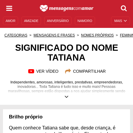
AMOR
AMIZADE
ANIVERSÁRIO
NAMORO
MAIS
SENTIMENTOS
LEGENDAS
DATAS ESPECIAIS
CATEGORIAS
MENSAGENS E FRASES
NOMES PRÓPRIOS
FEMINI
UNIVERSO FEMININO
AUTOAJUDA
DESCULPAS
SIGNIFICADO DO NOME
TATIANA
MENSAGENS E FRASES
MENSAGENS DE ANIVERSÁRIO
ENTRETENIMENTO
FAMOSOS
BÍBLIA
VER VÍDEO
COMPARTILHAR
Independentes, amorosas, inteligentes, prestativas, empreendedoras,
inovadoras... Toda Tatiana é tudo isso e muito mais! Pessoas
maravilhosas, sempre estão dispostas a nos ajudar simplesmente sendo
elas mesmas, sempre melhorando o nosso dia. Então confira algumas
frases típicas delas!
Brilho próprio
Quem conhece Tatiana sabe que, desde criança, é