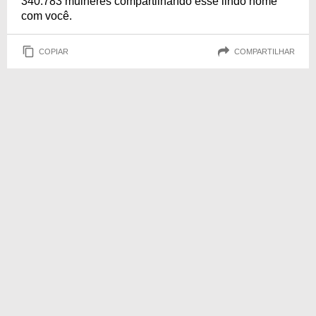
340.783 mulheres compartilhando esse lindo nome
com você.
COPIAR
COMPARTILHAR