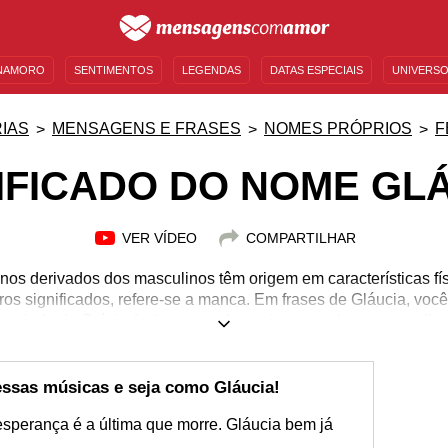
NAMORO
SENTIMENTOS
LEGENDAS
DATAS ESPECIAIS
UNIVERSO
MENSAGENS DE ANIVERSÁRIO
ENTRETENIMENTO
FAMOSOS
BÍBLIA
IAS
MENSAGENS E FRASES
NOMES PRÓPRIOS
F
IFICADO DO NOME GL
VER VÍDEO
COMPARTILHAR
nos derivados dos masculinos têm origem em características fí
tros significados, refere-se a manca. Em frases de Gláucia, voc
, vindo da Grécia Antiga, para denominar aquela que tem olhos
s aspectos mais voltados à personalidade, tais como: amabilid
esmo sendo menos frequente atualmente, ele foi muito popular 
ntado por uma das mulheres na tragédia grega Medeia, é um dos
essas músicas e seja como Gláucia!
tudo sobre ele e a grandeza que ele expressa!
 esperança é a última que morre. Gláucia bem já