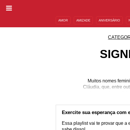
AMOR
AMIZADE
ANIVERSÁRIO
DESCULPAS
MENSAGENS E FRASES
CATEGOR
SIGN
Muitos nomes femini
Cláudia, que, entre ou
conhecer mais um deles
também representa outro
criatividade etc. E, m
nome lendário, represe
Exercite sua esperança com 
Essa playlist vai te provar que a
sabe disso!