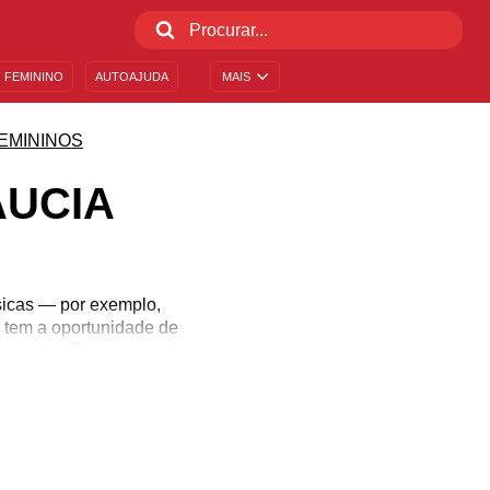
 FEMININO
AUTOAJUDA
MAIS
EMININOS
ÁUCIA
sicas — por exemplo,
ê tem a oportunidade de
 verdes. Entretanto ele
ade, seriedade, alegria,
na década de 1980. Esse
 mais altivos. Descubra