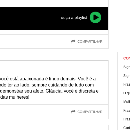
ouça a playlist
COMPARTILHAR
CO
Sig
Sig
ocê está apaixonada é lindo demais! Você é a
de ter ao lado, sempre cuidando de tudo com
Fra
demonstrar seu afeto. Gláucia, você é discreta e
O q
 das mulheres!
Mul
Fras
COMPARTILHAR
Fras
Cur