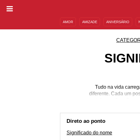
AMOR
AMIZADE
ANIVERSÁRIO
DESCULPAS
MENSAGENS E FRASES
CATEGOR
SIGN
Tudo na vida carreg
diferente. Cada um pos
informações. O nome
combinações ideais c
esse nome. Por isso p
interessantes até me
Direto ao ponto
Significado do nome