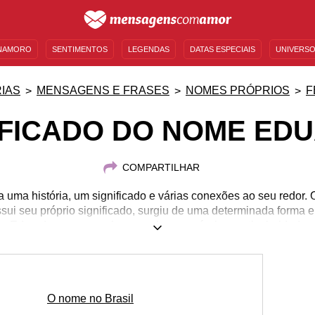
NAMORO
SENTIMENTOS
LEGENDAS
DATAS ESPECIAIS
UNIVERSO
MENSAGENS DE ANIVERSÁRIO
ENTRETENIMENTO
FAMOSOS
BÍBLIA
IAS
MENSAGENS E FRASES
NOMES PRÓPRIOS
F
IFICADO DO NOME ED
COMPARTILHAR
a uma história, um significado e várias conexões ao seu redor
sui seu próprio significado, surgiu de uma determinada forma e 
 Eduarda, por exemplo, possui suas próprias particularidades
om outros nomes, possíveis rimas e até personagens e famosa
reparamos um conteúdo com todos esses detalhes e muitos out
nsagens para enviar a uma Eduarda especial. Saiba mais sobre 
Eduarda.
O nome no Brasil