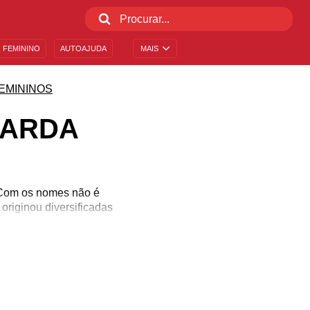
 FEMININO
AUTOAJUDA
MAIS
EMININOS
UARDA
. Com os nomes não é
originou diversificadas
, como curiosidades,
s que também carregam
ros, desde informações
o significado do nome