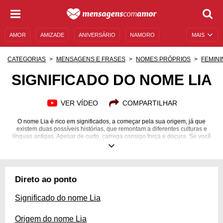
AMOR
AMIZADE
ANIVERSÁRIO
NAMORO
MAIS
SENTIMENTOS
LEGENDAS
DATAS ESPECIAIS
CATEGORIAS
MENSAGENS E FRASES
NOMES PRÓPRIOS
FEMINI
UNIVERSO FEMININO
AUTOAJUDA
DESCULPAS
SIGNIFICADO DO NOME LIA
MENSAGENS E FRASES
MENSAGENS DE ANIVERSÁRIO
VER VÍDEO
COMPARTILHAR
ENTRETENIMENTO
FAMOSOS
BÍBLIA
O nome Lia é rico em significados, a começar pela sua origem, já que
existem duas possíveis histórias, que remontam a diferentes culturas e
línguas antigas. Apesar de curto, carrega consigo força e doçura. Se você
conhece uma Lia, saiba que ela é rara de se encontrar. Apesar do nome
estar crescendo em popularidade nos últimos 10 anos, representa apenas
1% da população no Brasil. Quer um nome diferente para sua bebê? É
possível que tenha acabado de achar! Conheça também algumas
curiosidades, interpretação da numerologia e ideias para nomes
Direto ao ponto
compostos. Saiba mais sobre o significado do nome Lia.
Significado do nome Lia
Origem do nome Lia