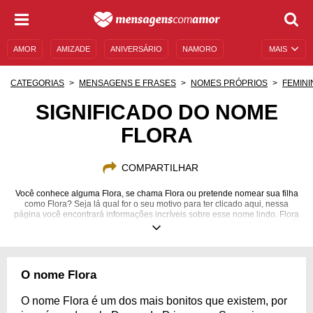
AMOR
AMIZADE
ANIVERSÁRIO
NAMORO
MAIS
SENTIMENTOS
LEGENDAS
DATAS ESPECIAIS
CATEGORIAS
MENSAGENS E FRASES
NOMES PRÓPRIOS
FEMINI
UNIVERSO FEMININO
AUTOAJUDA
DESCULPAS
SIGNIFICADO DO NOME
FLORA
MENSAGENS E FRASES
MENSAGENS DE ANIVERSÁRIO
ENTRETENIMENTO
FAMOSOS
BÍBLIA
COMPARTILHAR
Você conhece alguma Flora, se chama Flora ou pretende nomear sua filha
como Flora? Seja lá qual for o seu motivo para ter clicado aqui, nessa
página você encontrará informações incríveis sobre esse nome lindo. Flora
é um nome que representa a natureza, as flores, a Deusa da Primavera. É
muito simbólico, cheio de espiritualidade e a pessoa que o carrega ele tem
um temperamento fortíssimo. Seu jeito com amigos, em relacionamentos,
na vida social, no trabalho e em família, são muito distintos e representam
bem como a natureza tem suas mutações. Conheça os mistérios que esse
O nome Flora
nome carrega, desde a numerologia até as mais belas canções e se
encante você também por todas as Floras que você conhece.
O nome Flora é um dos mais bonitos que existem, por