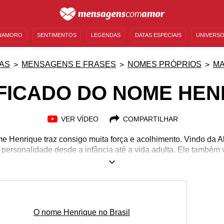
NAMORO
SENTIMENTOS
LEGENDAS
DATAS ESPECIAIS
UNIVERSO
MENSAGENS DE ANIVERSÁRIO
ENTRETENIMENTO
FAMOSOS
BÍBLIA
AS
MENSAGENS E FRASES
NOMES PRÓPRIOS
MA
IFICADO DO NOME HEN
VER VÍDEO
COMPARTILHAR
me Henrique traz consigo muita força e acolhimento. Vindo da
a personalidade desde a infância até a vida adulta. Ele tamb
ções para nomes compostos, além de combinar com vários outro
ue está por trás de um nome como esse é também descobrir as s
relações com a Numerologia e tudo o que ele carregue para a s
m o Henrique que você ama. Saiba mais sobre o significado do
O nome Henrique no Brasil