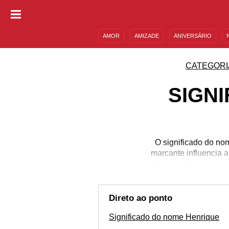
AMOR
AMIZADE
ANIVERSÁRIO
DESCULPAS
MENSAGENS E FRASES
CATEGORI
SIGN
O significado do no
marcante influencia 
vários apelidos e op
irmãs. Entender o q
curiosidades, as suas 
se conectar co
Direto ao ponto
Significado do nome Henrique