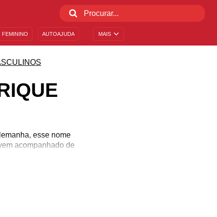
 FEMININO
AUTOAJUDA
MAIS
SCULINOS
RIQUE
 Alemanha, esse nome
ém vem acompanhado de
s no caso de irmãos e
uas origens, as suas
ua vida. É uma forma de
 nome Henrique.