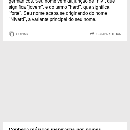
germânicos. Seu nome vem da junção de "niv", que
significa "jovem", e do termo "hard", que significa
"forte". Seu nome acaba se originando do nome
"Nivard", a variante principal do seu nome.
COPIAR
COMPARTILHAR
Conheça músicas inspiradas por nomes