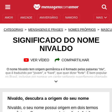
AMOR
AMIZADE
ANIVERSÁRIO
NAMORO
MAIS
SENTIMENTOS
LEGENDAS
DATAS ESPECIAIS
CATEGORIAS
MENSAGENS E FRASES
NOMES PRÓPRIOS
MASCU
UNIVERSO FEMININO
AUTOAJUDA
DESCULPAS
SIGNIFICADO DO NOME
NIVALDO
MENSAGENS E FRASES
MENSAGENS DE ANIVERSÁRIO
ENTRETENIMENTO
FAMOSOS
BÍBLIA
VER VÍDEO
COMPARTILHAR
O nome Nivaldo tem origem germânica e é formado pelas palavras “niv”,
que é traduzido por “jovem”, e “hard”, que quer dizer "forte". É bem popular
no Brasil, inclusive por nomear um cantor sertanejo superfamoso chamado
Nivaldo Batista Lima, mais conhecido pelo seu nome artístico, que é
Gustavo Lima. Tem o significado de “jovem forte” e traz a noção de força,
firmeza, juventude e energia. Descreve um homem inteligente, que é
apaixonado por sua liberdade, versátil em situações corriqueiras e flexível
em suas decisões. Porém pode apresentar traços de ansiedade,
Nivaldo, descubra a origem do seu nome
indisciplina e infidelidade. Para saber mais sobre as características de sua
personalidade, confira frases de Nivaldo e descubra!
Nivaldo, o seu nome possui origem em dois termos