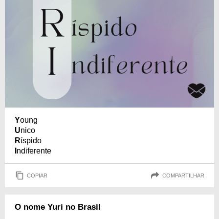
Y
oung
U
nico
R
íspido
I
ndiferente
COPIAR
COMPARTILHAR
O nome Yuri no Brasil