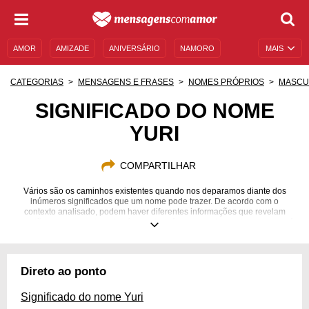
AMOR
AMIZADE
ANIVERSÁRIO
NAMORO
MAIS
SENTIMENTOS
LEGENDAS
DATAS ESPECIAIS
CATEGORIAS
MENSAGENS E FRASES
NOMES PRÓPRIOS
MASCU
UNIVERSO FEMININO
AUTOAJUDA
DESCULPAS
SIGNIFICADO DO NOME
YURI
MENSAGENS E FRASES
MENSAGENS DE ANIVERSÁRIO
ENTRETENIMENTO
FAMOSOS
BÍBLIA
COMPARTILHAR
Vários são os caminhos existentes quando nos deparamos diante dos
inúmeros significados que um nome pode trazer. De acordo com o
contexto analisado, podem haver diferentes informações que revelam
questões que nunca imaginaríamos. Yuri é um nome bastante popular, e é
possível encontrar pessoas com este nome em todos os cantos do mundo.
Também é refletido um sentimento de ser atencioso e cuidadoso, quando
falamos a respeito de Yuri, fazendo com que ele seja uma pessoa
extremamente agradável de se ter por perto no dia a dia. Quer conhecer
Direto ao ponto
tudo sobre este assunto? Saiba mais sobre o significado do nome Yuri!
Significado do nome Yuri