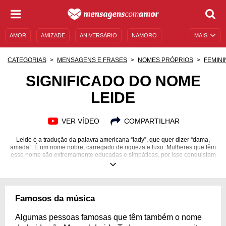
AMOR
AMIZADE
ANIVERSÁRIO
NAMORO
MAIS
SENTIMENTOS
LEGENDAS
DATAS ESPECIAIS
CATEGORIAS
MENSAGENS E FRASES
NOMES PRÓPRIOS
FEMINI
UNIVERSO FEMININO
AUTOAJUDA
DESCULPAS
SIGNIFICADO DO NOME
LEIDE
MENSAGENS E FRASES
MENSAGENS DE ANIVERSÁRIO
ENTRETENIMENTO
FAMOSOS
BÍBLIA
VER VÍDEO
COMPARTILHAR
Leide é a tradução da palavra americana “lady”, que quer dizer “dama,
amada”. É um nome nobre, carregado de riqueza e luxo. Mulheres que têm
esse nome são extremamente educadas e simpáticas, por isso conquistam
rapidamente a confiança e o coração das pessoas. Além disso, são
pessoas que gostam de ajudar e aconselhar, sendo amigas maravilhosas
para todos que estão à sua volta. São comunicativas e se expressam muito
bem, desenvolvendo esse hábito desde bebês. São românticas e sempre
gostam de se declarar e surpreender a pessoa amada. Quer conhecer
Famosos da música
mais sobre Leide? Confira nossas frases sobre esse nome!
Algumas pessoas famosas que têm também o nome