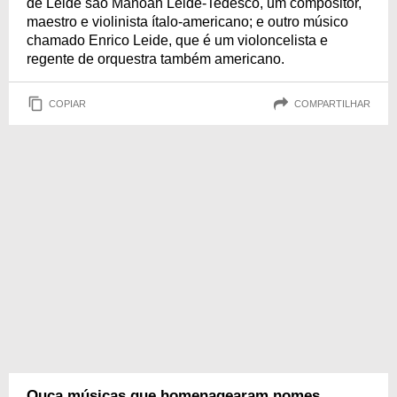
de Leide são Manoah Leide-Tedesco, um compositor,
maestro e violinista ítalo-americano; e outro músico
chamado Enrico Leide, que é um violoncelista e
regente de orquestra também americano.
COPIAR
COMPARTILHAR
Ouça músicas que homenagearam nomes