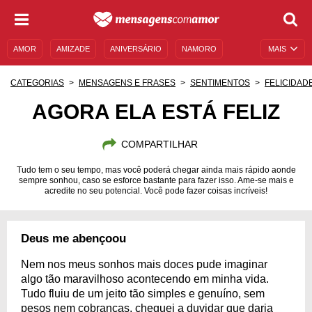
AMOR
AMIZADE
ANIVERSÁRIO
NAMORO
MAIS
SENTIMENTOS
LEGENDAS
DATAS ESPECIAIS
CATEGORIAS
MENSAGENS E FRASES
SENTIMENTOS
FELICIDAD
UNIVERSO FEMININO
AUTOAJUDA
DESCULPAS
AGORA ELA ESTÁ FELIZ
MENSAGENS E FRASES
MENSAGENS DE ANIVERSÁRIO
COMPARTILHAR
ENTRETENIMENTO
FAMOSOS
BÍBLIA
Tudo tem o seu tempo, mas você poderá chegar ainda mais rápido aonde
sempre sonhou, caso se esforce bastante para fazer isso. Ame-se mais e
acredite no seu potencial. Você pode fazer coisas incríveis!
Deus me abençoou
Nem nos meus sonhos mais doces pude imaginar
algo tão maravilhoso acontecendo em minha vida.
Tudo fluiu de um jeito tão simples e genuíno, sem
pesos nem cobranças, cheguei a duvidar que daria