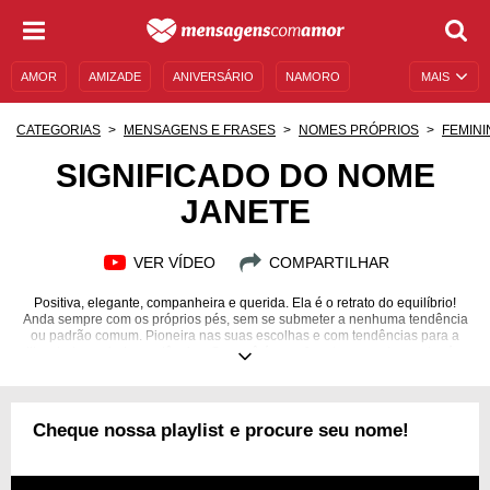
AMOR
AMIZADE
ANIVERSÁRIO
NAMORO
MAIS
SENTIMENTOS
LEGENDAS
DATAS ESPECIAIS
CATEGORIAS
MENSAGENS E FRASES
NOMES PRÓPRIOS
FEMINI
UNIVERSO FEMININO
AUTOAJUDA
DESCULPAS
SIGNIFICADO DO NOME
JANETE
MENSAGENS E FRASES
MENSAGENS DE ANIVERSÁRIO
ENTRETENIMENTO
FAMOSOS
BÍBLIA
VER VÍDEO
COMPARTILHAR
Positiva, elegante, companheira e querida. Ela é o retrato do equilíbrio!
Anda sempre com os próprios pés, sem se submeter a nenhuma tendência
ou padrão comum. Pioneira nas suas escolhas e com tendências para a
liberdade e a independência... Se você é uma Janete ou conhece alguém
que se chama Janete, muito provavelmente sentiu uma familiaridade com
essas descrições! Para você entender tudo sobre esse nome, separamos
as melhores frases de Janete. Desde a origem até a numerologia,
desvende o que essa nomenclatura diz sobre a personalidade e as
Cheque nossa playlist e procure seu nome!
relações interpessoais dessa poderosa mulher com o "J" nas iniciais.