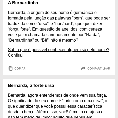
A Bernardinha
Bernarda, a origem do seu nome é germânica e
formada pela junção das palavras “bern”, que pode ser
traduzida como “urso”, e “hart/hard”, que quer dizer
“força; forte”. Em questão de apelidos, com certeza
você já foi chamada carinhosamente por “Narda”,
“Bernardinha” ou “Bê”, não é mesmo?
Sabia que é possível conhecer alguém só pelo nome?
Confira!
COPIAR
COMPARTILHAR
Bernarda, a forte ursa
Bernarda, agora entendemos de onde vem sua força.
O significado do seu nome é “forte como uma ursa”, o
que quer dizer que você possui essa característica
desde o berço. Além disso, você é muito corajosa e
não tem medo de impor aquilo que pensa em