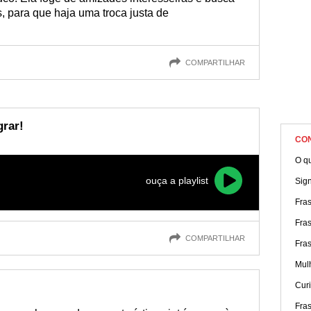
, para que haja uma troca justa de
COMPARTILHAR
grar!
CO
O q
ouça a playlist
Sig
Fras
Fra
COMPARTILHAR
Fras
Mul
Cur
Fra