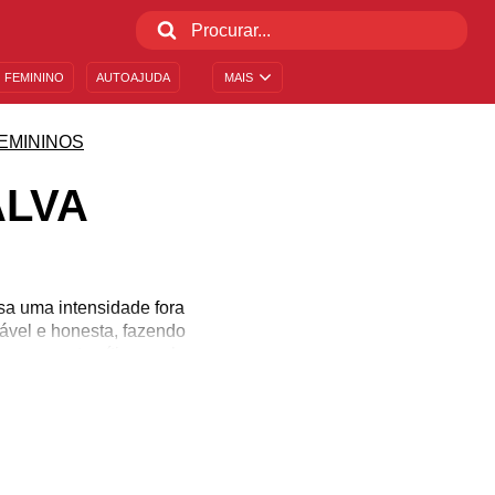
 FEMININO
AUTOAJUDA
MAIS
EMININOS
ALVA
sa uma intensidade fora
ável e honesta, fazendo
 e sua autocrítica acaba
al, Dalva tem um enorme
am com bons olhos. Seu
ríveis frases de Dalva e