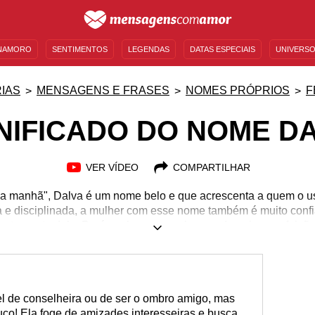
NAMORO
SENTIMENTOS
LEGENDAS
DATAS ESPECIAIS
UNIVERSO
MENSAGENS DE ANIVERSÁRIO
ENTRETENIMENTO
FAMOSOS
BÍBLIA
IAS
MENSAGENS E FRASES
NOMES PRÓPRIOS
F
NIFICADO DO NOME D
VER VÍDEO
COMPARTILHAR
"da manhã", Dalva é um nome belo e que acrescenta a quem o u
 e disciplinada, a mulher com esse nome também é muito confi
star perto dela. Porém, ela peca em buscar demais a perfeição,
negativa às vezes. Mas logo essa imagem é transformada, afin
muito bondosa, qualidades que fazem com que as pessoas a vej
hece alguém que se chama assim? Então continue lendo as inc
inspire-se com sua personalidade!
el de conselheira ou de ser o ombro amigo, mas
o! Ela foge de amizades interesseiras e busca