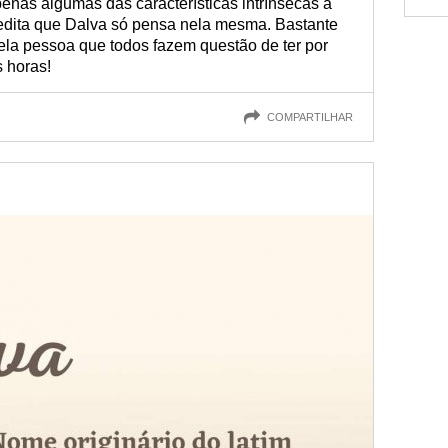
enas algumas das características intrínsecas à
dita que Dalva só pensa nela mesma. Bastante
ela pessoa que todos fazem questão de ter por
 horas!
COMPARTILHAR