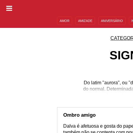
AMOR
AMIZADE
ANIVERSÁRIO
DESCULPAS
MENSAGENS E FRASES
CATEGOR
SIG
Do latim "aurora", ou 
do normal. Determinada
com que todos queiram e
por passar uma imagem 
senso de justiça e é 
nome é esse ou você con
Ombro amigo
Dalva é afetuosa e gosta do pap
também não se contenta com pouc