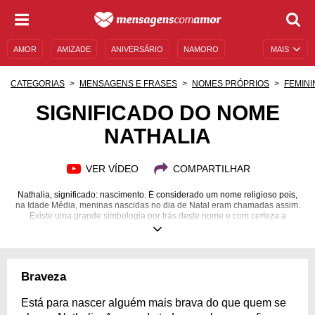
AMOR
AMIZADE
ANIVERSÁRIO
NAMORO
MAIS
SENTIMENTOS
LEGENDAS
DATAS ESPECIAIS
CATEGORIAS
MENSAGENS E FRASES
NOMES PRÓPRIOS
FEMINI
UNIVERSO FEMININO
AUTOAJUDA
DESCULPAS
SIGNIFICADO DO NOME
NATHALIA
MENSAGENS E FRASES
MENSAGENS DE ANIVERSÁRIO
ENTRETENIMENTO
FAMOSOS
BÍBLIA
VER VÍDEO
COMPARTILHAR
Nathalia, significado: nascimento. É considerado um nome religioso pois,
na Idade Média, meninas nascidas no dia de Natal eram chamadas assim.
Existe uma grande simbologia por trás deste nome e com certeza a
Nathalia que você conhece irá se identificar em algumas das frases a
seguir.
Braveza
Está para nascer alguém mais brava do que quem se