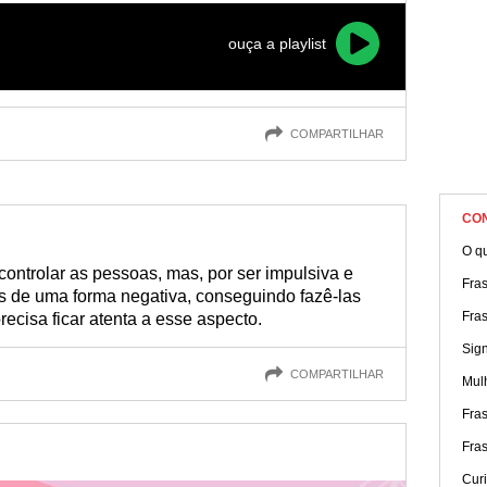
ouça a playlist
COMPARTILHAR
CO
O q
controlar as pessoas, mas, por ser impulsiva e
Fras
as de uma forma negativa, conseguindo fazê-las
Fras
ecisa ficar atenta a esse aspecto.
Sig
COMPARTILHAR
Mul
Fra
Fra
Cur