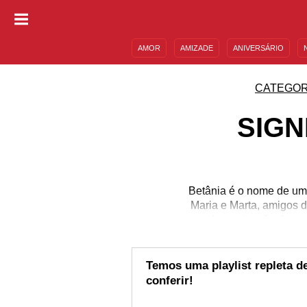
AMOR
AMIZADE
ANIVERSÁRIO
DESCULPAS
MENSAGENS E FRASES
CATEGOR
SIGN
Betânia é o nome de uma
Maria e Marta, amigos de
denominação de um 
homenagem à Maria
sensibilidade, generosi
introspectiva e perfec
Temos uma playlist repleta 
conferir!