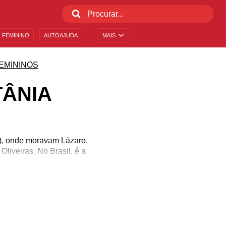
 FEMININO
AUTOAJUDA
MAIS
EMININOS
TÂNIA
a), onde moravam Lázaro,
Oliveiras. No Brasil, é a
l no século XIX, em
a. Qualidades como
nta uma mulher criativa,
 de amor. Se você já se
!