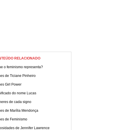
NTEÚDO RELACIONADO
ue o feminismo representa?
es de Ticiane Pinheiro
es Girl Power
nificado do nome Lucas
heres de cada signo
ses de Marília Mendonça
ses de Feminismo
iosidades de Jennifer Lawrence