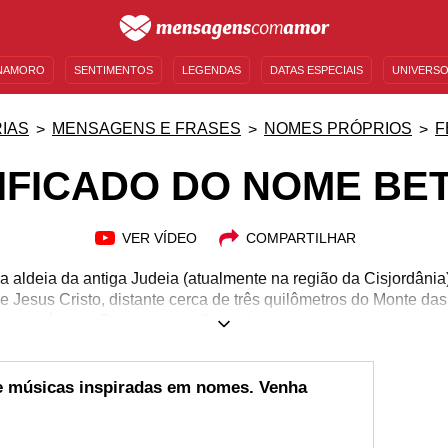
NAMORO
SENTIMENTOS
LEGENDAS
DATAS ESPECIAIS
UNIVERSO
MENSAGENS DE ANIVERSÁRIO
ENTRETENIMENTO
FAMOSOS
BÍBLIA
IAS
MENSAGENS E FRASES
NOMES PRÓPRIOS
F
IFICADO DO NOME BE
VER VÍDEO
COMPARTILHAR
 aldeia da antiga Judeia (atualmente na região da Cisjordâni
 Jesus Cristo, distante cerca de três quilômetros do Monte das 
município de Pernambuco. Contudo passou a ser nome pessoa
 citada, especialmente nos países cristãos e de língua latin
dade e paz interior são próprias de quem o possui. Ele represe
cionista. Romântica e leal, ela deseja viver uma grande história
de músicas inspiradas em nomes. Venha
interessou, tem muito mais em frases de Betânia. Surpreenda-se