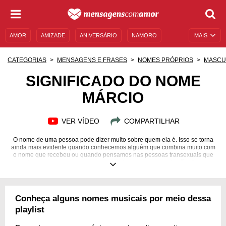
AMOR
AMIZADE
ANIVERSÁRIO
NAMORO
MAIS
SENTIMENTOS
LEGENDAS
DATAS ESPECIAIS
CATEGORIAS
MENSAGENS E FRASES
NOMES PRÓPRIOS
MASCU
UNIVERSO FEMININO
AUTOAJUDA
DESCULPAS
SIGNIFICADO DO NOME
MÁRCIO
MENSAGENS E FRASES
MENSAGENS DE ANIVERSÁRIO
ENTRETENIMENTO
FAMOSOS
BÍBLIA
VER VÍDEO
COMPARTILHAR
O nome de uma pessoa pode dizer muito sobre quem ela é. Isso se torna
ainda mais evidente quando conhecemos alguém que combina muito com
o nome que recebeu ou quando pensamos nas pessoas transexuais que
escolhem um novo nome para representar quem realmente são. Se essa
palavra para se referir a alguém é tão importante, precisamos
compreender detalhes sobre ela, certo? E você poderá fazer isso com as
frases de Márcio. Elas são a melhor maneira de compreender a
personalidade, as qualidades e os defeitos que esse nome estimula em
Conheça alguns nomes musicais por meio dessa
uma pessoa. Então aproveite seu tempo para aprender mais sobre os
indivíduos que se chamam assim, a seguir!
playlist