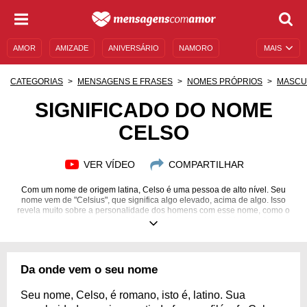
AMOR
AMIZADE
ANIVERSÁRIO
NAMORO
MAIS
SENTIMENTOS
LEGENDAS
DATAS ESPECIAIS
CATEGORIAS
MENSAGENS E FRASES
NOMES PRÓPRIOS
MASCU
UNIVERSO FEMININO
AUTOAJUDA
DESCULPAS
SIGNIFICADO DO NOME
CELSO
MENSAGENS E FRASES
MENSAGENS DE ANIVERSÁRIO
ENTRETENIMENTO
FAMOSOS
BÍBLIA
VER VÍDEO
COMPARTILHAR
Com um nome de origem latina, Celso é uma pessoa de alto nível. Seu
nome vem de "Celsius", que significa algo elevado, acima de algo. Isso
revela muito sobre a personalidade dos homens com esse nome, como o
fato de serem pessoas que deixam um forte legado na vida de todos ao
seu redor. Celso é de alto nível como pai, como filho, como neto, como tio,
sobrinho ou amigo. É uma pessoa dedicada a entregar sempre o melhor
de si em suas relações pessoais e com trabalho. E para melhorar, Celso é
bem humorado e gosta de fazer os outros rirem. Sua presença é uma
Da onde vem o seu nome
ótima energia sobre o ambiente, por isso Celso merece ser homenageado.
Confira estas frases sobre o nome Celso!
Seu nome, Celso, é romano, isto é, latino. Sua