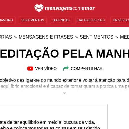
NAMORO
SENTIMENTOS
LEGENDAS
DATAS ESPECIAIS
UNIVERSO
MENSAGENS DE ANIVERSÁRIO
ENTRETENIMENTO
FAMOSOS
BÍBLIA
RIAS
MENSAGENS E FRASES
SENTIMENTOS
ME
EDITAÇÃO PELA MAN
VER VÍDEO
COMPARTILHAR
jetivo desligar-se do mundo exterior e voltar à atenção para de
 equilíbrio emocional e é capaz de tornar quem a pratica uma 
 a meditação e incorporar esse novo hábito no seu dia a dia? C
erença na sua vida. Comece a praticar meditação pela manhã e at
 dia. Liberte sua mente de toda a negatividade e foque no que r
estas mensagens com atenção e entenda os benefícios da medi
ta de ter equilíbrio em meio à loucura da vida,
eixo e colocamos todas as coisas em seu devido