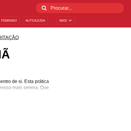
 FEMININO
AUTOAJUDA
MAIS
DITAÇÃO
HÃ
ntro de si. Esta prática
pessoa mais serena. Que
olha os benefícios dessa
raia energias positivas
ealmente importa: você!
tação.