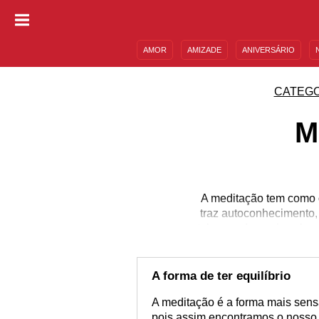
AMOR
AMIZADE
ANIVERSÁRIO
DESCULPAS
MENSAGENS E FRASES
CATEGO
M
A meditação tem como ob
traz autoconhecimento,
tal aprender mais sobre
atividade e note a dif
para o decorrer do seu
Leia 
A forma de ter equilíbrio
A meditação é a forma mais sensa
pois assim encontramos o nosso 