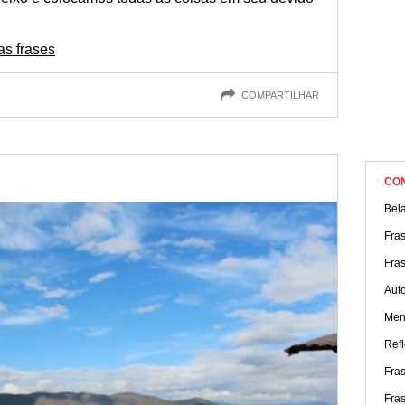
as frases
COMPARTILHAR
CO
Bela
Fra
Fra
Aut
Men
Refl
Fras
Fra