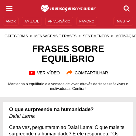
AMOR
AMIZADE
ANIVERSÁRIO
NAMORO
MAIS
SENTIMENTOS
LEGENDAS
DATAS ESPECIAIS
CATEGORIAS
MENSAGENS E FRASES
SENTIMENTOS
MOTIVAÇÃ
UNIVERSO FEMININO
AUTOAJUDA
DESCULPAS
FRASES SOBRE
EQUILÍBRIO
MENSAGENS E FRASES
MENSAGENS DE ANIVERSÁRIO
ENTRETENIMENTO
FAMOSOS
BÍBLIA
VER VÍDEO
COMPARTILHAR
Mantenha o equilíbrio e a vontade de viver, através de frases reflexivas e
motivadoras! Confira!!
O que surpreende na humanidade?
Dalai Lama
Certa vez, perguntaram ao Dalai Lama: O que mais te
surpreende na humanidade? E ele respondeu: "Os