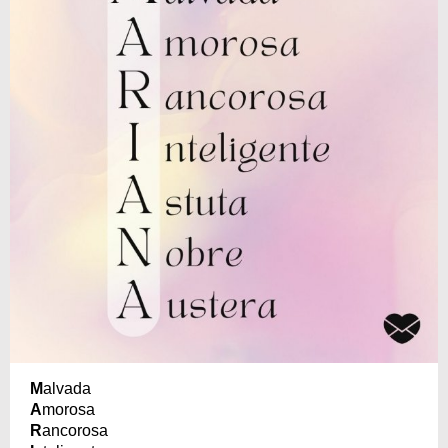
M
alvada
A
morosa
R
ancorosa