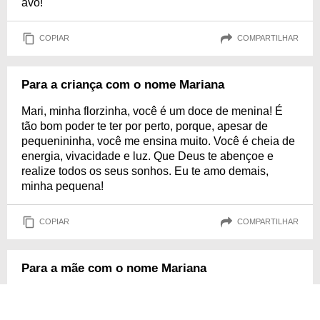
avó!
COPIAR
COMPARTILHAR
Para a criança com o nome Mariana
Mari, minha florzinha, você é um doce de menina! É
tão bom poder te ter por perto, porque, apesar de
pequenininha, você me ensina muito. Você é cheia de
energia, vivacidade e luz. Que Deus te abençoe e
realize todos os seus sonhos. Eu te amo demais,
minha pequena!
COPIAR
COMPARTILHAR
Para a mãe com o nome Mariana
Mamãe Mari, você é um verdadeiro anjo na minha
vida. Você me inspira a ser uma pessoa melhor, a lutar