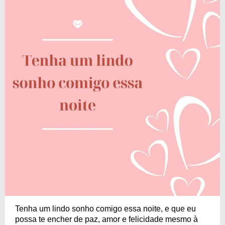
Tenha um lindo sonho comigo essa noite, e que eu
possa te encher de paz, amor e felicidade mesmo à