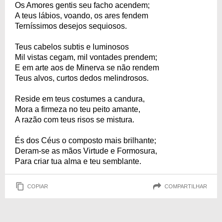
Os Amores gentis seu facho acendem;
A teus lábios, voando, os ares fendem
Terníssimos desejos sequiosos.
Teus cabelos subtis e luminosos
Mil vistas cegam, mil vontades prendem;
E em arte aos de Minerva se não rendem
Teus alvos, curtos dedos melindrosos.
Reside em teus costumes a candura,
Mora a firmeza no teu peito amante,
A razão com teus risos se mistura.
És dos Céus o composto mais brilhante;
Deram-se as mãos Virtude e Formosura,
Para criar tua alma e teu semblante.
COPIAR
COMPARTILHAR