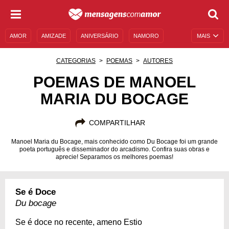
AMOR
AMIZADE
ANIVERSÁRIO
NAMORO
MAIS
SENTIMENTOS
LEGENDAS
DATAS ESPECIAIS
CATEGORIAS
POEMAS
AUTORES
UNIVERSO FEMININO
AUTOAJUDA
DESCULPAS
POEMAS DE MANOEL
MARIA DU BOCAGE
MENSAGENS E FRASES
MENSAGENS DE ANIVERSÁRIO
ENTRETENIMENTO
FAMOSOS
BÍBLIA
COMPARTILHAR
Manoel Maria du Bocage, mais conhecido como Du Bocage foi um grande
poeta português e disseminador do arcadismo. Confira suas obras e
aprecie! Separamos os melhores poemas!
Se é Doce
Du bocage
Se é doce no recente, ameno Estio