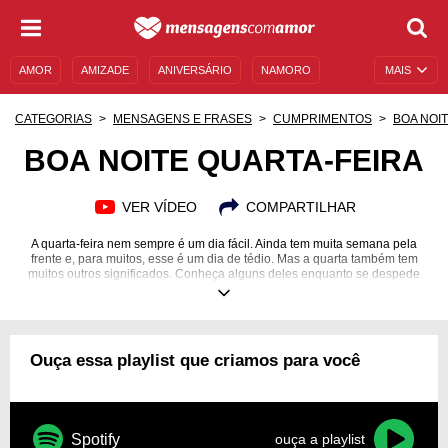
AMOR
AMIZADE
ANIVERSÁRIO
NAMORO
MAIS
SENTIMENTOS
LEGENDAS
DATAS ESPECIAIS
CATEGORIAS
MENSAGENS E FRASES
CUMPRIMENTOS
BOA NOI
UNIVERSO FEMININO
AUTOAJUDA
DESCULPAS
BOA NOITE QUARTA-FEIRA
MENSAGENS E FRASES
MENSAGENS DE ANIVERSÁRIO
VER VÍDEO
COMPARTILHAR
ENTRETENIMENTO
FAMOSOS
BÍBLIA
A quarta-feira nem sempre é um dia fácil. Ainda tem muita semana pela
frente e, para muitos, esse é um dia de tédio. Mas a quarta também tem
muitos outros significados. Conheça alguns deles enquanto se despede
deste dia e mentalize o que há de melhor para a semana que ainda vem.
Ouça essa playlist que criamos para você
Spotify
ouça a playlist