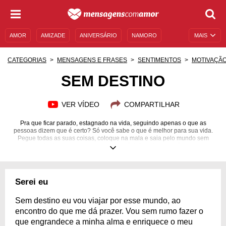
AMOR
AMIZADE
ANIVERSÁRIO
NAMORO
MAIS
SENTIMENTOS
LEGENDAS
DATAS ESPECIAIS
CATEGORIAS
MENSAGENS E FRASES
SENTIMENTOS
MOTIVAÇÃ
UNIVERSO FEMININO
AUTOAJUDA
DESCULPAS
SEM DESTINO
MENSAGENS E FRASES
MENSAGENS DE ANIVERSÁRIO
VER VÍDEO
COMPARTILHAR
ENTRETENIMENTO
FAMOSOS
BÍBLIA
Pra que ficar parado, estagnado na vida, seguindo apenas o que as
pessoas dizem que é certo? Só você sabe o que é melhor para sua vida.
Pegue todas as suas coisas, coloque na mala e saia pelo mundo sem
destino, sem pensar no que está deixando para trás.
Serei eu
Sem destino eu vou viajar por esse mundo, ao
encontro do que me dá prazer. Vou sem rumo fazer o
que engrandece a minha alma e enriquece o meu