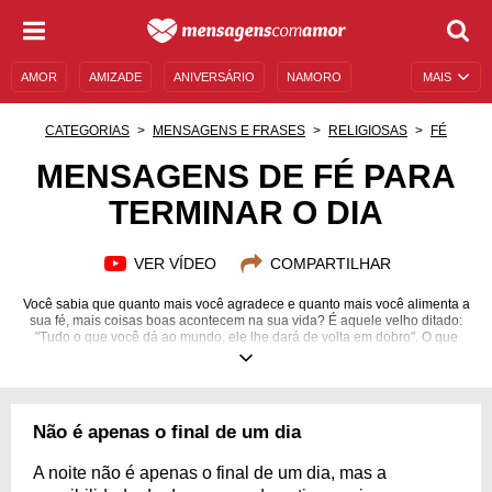
AMOR
AMIZADE
ANIVERSÁRIO
NAMORO
MAIS
SENTIMENTOS
LEGENDAS
DATAS ESPECIAIS
CATEGORIAS
MENSAGENS E FRASES
RELIGIOSAS
FÉ
UNIVERSO FEMININO
AUTOAJUDA
DESCULPAS
MENSAGENS DE FÉ PARA
TERMINAR O DIA
MENSAGENS E FRASES
MENSAGENS DE ANIVERSÁRIO
ENTRETENIMENTO
FAMOSOS
BÍBLIA
VER VÍDEO
COMPARTILHAR
Você sabia que quanto mais você agradece e quanto mais você alimenta a
sua fé, mais coisas boas acontecem na sua vida? É aquele velho ditado:
"Tudo o que você dá ao mundo, ele lhe dará de volta em dobro". O que
você tem emanado ao Universo? Depois de um dia cheio de
acontecimentos, o que você faz quando chega em casa? Saiba que
agradecer a Deus por todas as coisas é algo muito importante! Por mais
que não percebamos, coisas boas acontecem nas nossas vidas todos os
dias. Tudo o que precisamos fazer é se atentar aos pequenos detalhes da
Não é apenas o final de um dia
vida e sorrir! Seja grato por cada dia e por cada noite! Confira mensagens
de fé para terminar o dia e pratique a gratidão!
A noite não é apenas o final de um dia, mas a