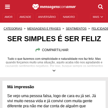
AMOR
AMIZADE
ANIVERSÁRIO
NAMORO
MAIS
SENTIMENTOS
LEGENDAS
DATAS ESPECIAIS
CATEGORIAS
MENSAGENS E FRASES
SENTIMENTOS
FELICIDAD
UNIVERSO FEMININO
AUTOAJUDA
DESCULPAS
SER SIMPLES É SER FELIZ
MENSAGENS E FRASES
MENSAGENS DE ANIVERSÁRIO
COMPARTILHAR
ENTRETENIMENTO
FAMOSOS
BÍBLIA
Tudo o que fazemos com simplicidade e naturalidade nos faz feliz. Mas
quando forçamos muito uma situação, aquilo acaba não nos agradando e
causando sentimentos negativos. Por isso, busque sempre os sentimentos
mais sinceros dentro de você!
Má impressão
Se vejo uma pessoa falsa, logo de cara eu já sei. Já
vivi muito nessa vida e já convivi com muita gente
diferente pra não me dar conta de alguém que