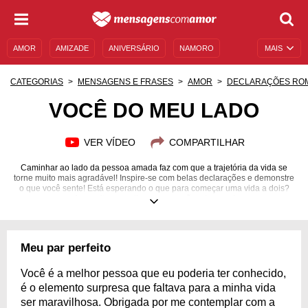
AMOR
AMIZADE
ANIVERSÁRIO
NAMORO
MAIS
SENTIMENTOS
LEGENDAS
DATAS ESPECIAIS
CATEGORIAS
MENSAGENS E FRASES
AMOR
DECLARAÇÕES RO
UNIVERSO FEMININO
AUTOAJUDA
DESCULPAS
VOCÊ DO MEU LADO
MENSAGENS E FRASES
MENSAGENS DE ANIVERSÁRIO
VER VÍDEO
COMPARTILHAR
ENTRETENIMENTO
FAMOSOS
BÍBLIA
Caminhar ao lado da pessoa amada faz com que a trajetória da vida se
torne muito mais agradável! Inspire-se com belas declarações e demonstre
o que você sente! Está esperando o que para começar uma vida a dois?
Aproveite as melhores sensações do amor!
Meu par perfeito
Você é a melhor pessoa que eu poderia ter conhecido,
é o elemento surpresa que faltava para a minha vida
ser maravilhosa. Obrigada por me contemplar com a