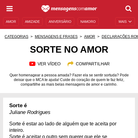
AMOR
AMIZADE
ANIVERSÁRIO
NAMORO
MAIS
SENTIMENTOS
LEGENDAS
DATAS ESPECIAIS
CATEGORIAS
MENSAGENS E FRASES
AMOR
DECLARAÇÕES RO
UNIVERSO FEMININO
AUTOAJUDA
DESCULPAS
SORTE NO AMOR
MENSAGENS E FRASES
MENSAGENS DE ANIVERSÁRIO
VER VÍDEO
COMPARTILHAR
ENTRETENIMENTO
FAMOSOS
BÍBLIA
Quer homenagear a pessoa amada? Fazer ela se sentir sortuda? Pode
deixar que o MCA te ajuda! Cuide do coração de quem te faz feliz,
compartilhe as mais belas mensagens de amor e carinho.
Sorte é
Juliane Rodrigues
Sorte é estar ao lado de alguém que te aceita por
inteiro.
Sorte é aceitar o outro sem querer que ele se