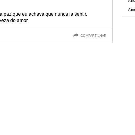
A no
A m
a paz que eu achava que nunca ia sentir.
eveza do amor.
COMPARTILHAR