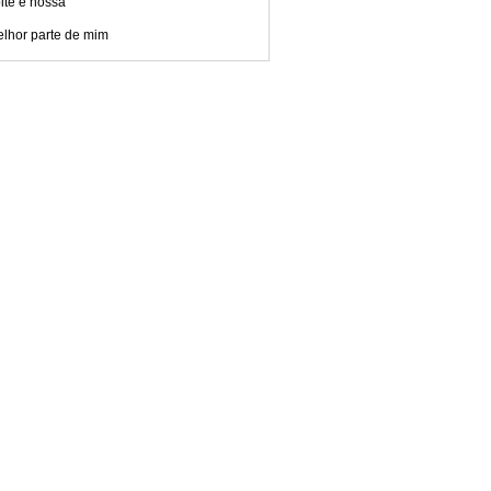
ite é nossa
elhor parte de mim