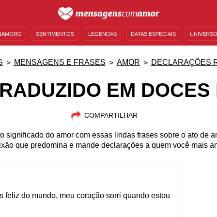
NAMORO
SENTIMENTOS
LEGENDAS
DATAS ESPECIAIS
UNIVERSO
MENSAGENS DE ANIVERSÁRIO
ENTRETENIMENTO
FAMOSOS
BÍBLIA
S
MENSAGENS E FRASES
AMOR
DECLARAÇÕES 
RADUZIDO EM DOCES
COMPARTILHAR
o significado do amor com essas lindas frases sobre o ato de a
ixão que predomina e mande declarações a quem você mais a
 feliz do mundo, meu coração sorri quando estou