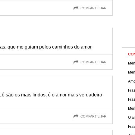
COMPARTILHAR
las, que me guiam pelos caminhos do amor.
CO
COMPARTILHAR
Men
Men
Amo
Fra
cê são os mais lindos, é o amor mais verdadeiro
Fra
Men
COMPARTILHAR
O a
Fra