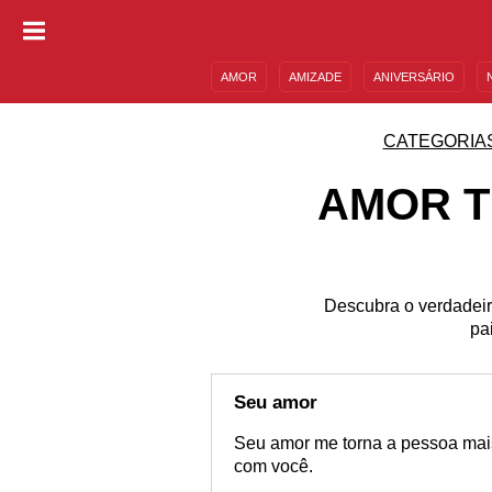
AMOR
AMIZADE
ANIVERSÁRIO
DESCULPAS
MENSAGENS E FRASES
CATEGORIA
AMOR T
Descubra o verdadeir
pa
Seu amor
Seu amor me torna a pessoa mais
com você.