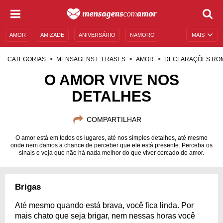
AMOR
AMIZADE
ANIVERSÁRIO
NAMORO
MAIS
SENTIMENTOS
LEGENDAS
DATAS ESPECIAIS
CATEGORIAS
MENSAGENS E FRASES
AMOR
DECLARAÇÕES RO
UNIVERSO FEMININO
AUTOAJUDA
DESCULPAS
O AMOR VIVE NOS
DETALHES
MENSAGENS E FRASES
MENSAGENS DE ANIVERSÁRIO
ENTRETENIMENTO
FAMOSOS
BÍBLIA
COMPARTILHAR
O amor está em todos os lugares, até nos simples detalhes, até mesmo
onde nem damos a chance de perceber que ele está presente. Perceba os
sinais e veja que não há nada melhor do que viver cercado de amor.
Brigas
Até mesmo quando está brava, você fica linda. Por
mais chato que seja brigar, nem nessas horas você