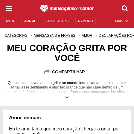
AMOR
AMIZADE
ANIVERSÁRIO
NAMORO
MAIS
SENTIMENTOS
LEGENDAS
DATAS ESPECIAIS
CATEGORIAS
MENSAGENS E FRASES
AMOR
DECLARAÇÕES RO
UNIVERSO FEMININO
AUTOAJUDA
DESCULPAS
MEU CORAÇÃO GRITA POR
VOCÊ
MENSAGENS E FRASES
MENSAGENS DE ANIVERSÁRIO
ENTRETENIMENTO
FAMOSOS
BÍBLIA
COMPARTILHAR
Quem ama tem vontade de gritar ao mundo todo o tamanho de seu amor.
Afinal, esse sentimento é algo tão grande que não cabe dentro de um
coração só. Por isso o amor é dividido! Reúna suas mensagens favoritas e
compartilhe com o seu amor, demonstrando toda a sua paixão e carinho.
Amor demais
Eu te amo tanto que meu coração chegar a gritar por