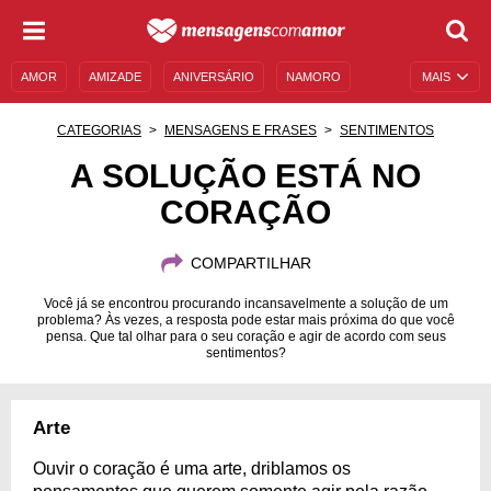
AMOR
AMIZADE
ANIVERSÁRIO
NAMORO
MAIS
SENTIMENTOS
LEGENDAS
DATAS ESPECIAIS
CATEGORIAS
MENSAGENS E FRASES
SENTIMENTOS
UNIVERSO FEMININO
AUTOAJUDA
DESCULPAS
A SOLUÇÃO ESTÁ NO
CORAÇÃO
MENSAGENS E FRASES
MENSAGENS DE ANIVERSÁRIO
ENTRETENIMENTO
FAMOSOS
BÍBLIA
COMPARTILHAR
Você já se encontrou procurando incansavelmente a solução de um
problema? Às vezes, a resposta pode estar mais próxima do que você
pensa. Que tal olhar para o seu coração e agir de acordo com seus
sentimentos?
Arte
Ouvir o coração é uma arte, driblamos os