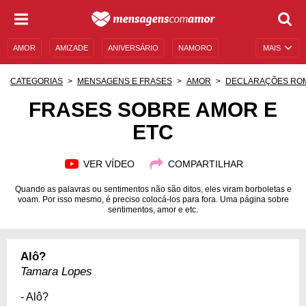
AMOR
AMIZADE
ANIVERSÁRIO
NAMORO
MAIS
SENTIMENTOS
LEGENDAS
DATAS ESPECIAIS
CATEGORIAS
MENSAGENS E FRASES
AMOR
DECLARAÇÕES RO
UNIVERSO FEMININO
AUTOAJUDA
DESCULPAS
FRASES SOBRE AMOR E
ETC
MENSAGENS E FRASES
MENSAGENS DE ANIVERSÁRIO
ENTRETENIMENTO
FAMOSOS
BÍBLIA
VER VÍDEO
COMPARTILHAR
Quando as palavras ou sentimentos não são ditos, eles viram borboletas e
voam. Por isso mesmo, é preciso colocá-los para fora. Uma página sobre
sentimentos, amor e etc.
Alô?
Tamara Lopes
- Alô?